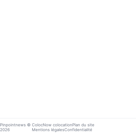
Pinpointnews
©
ColocNow colocation
Plan du site
2026
Mentions légales
Confidentialité